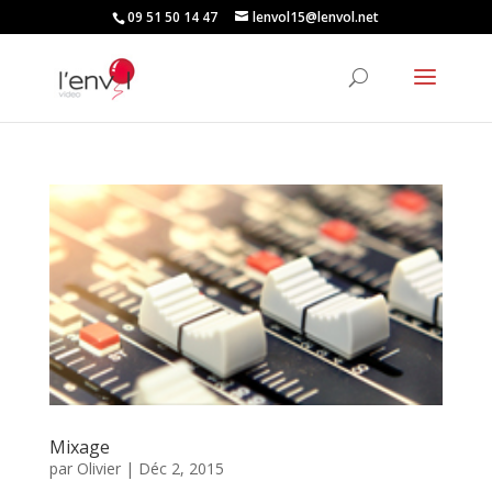
09 51 50 14 47
lenvol15@lenvol.net
Mixage
par
Olivier
|
Déc 2, 2015