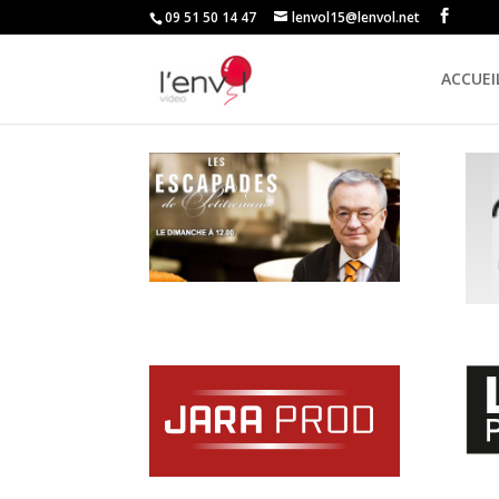
09 51 50 14 47
lenvol15@lenvol.net
ACCUEI