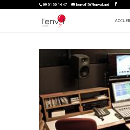
09 51 50 14 47
lenvol15@lenvol.net
ACCUEI