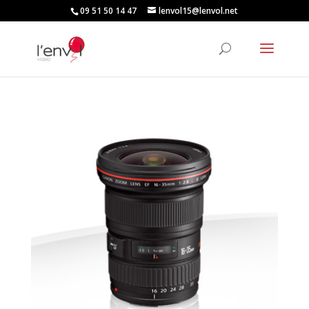
09 51 50 14 47
lenvol15@lenvol.net