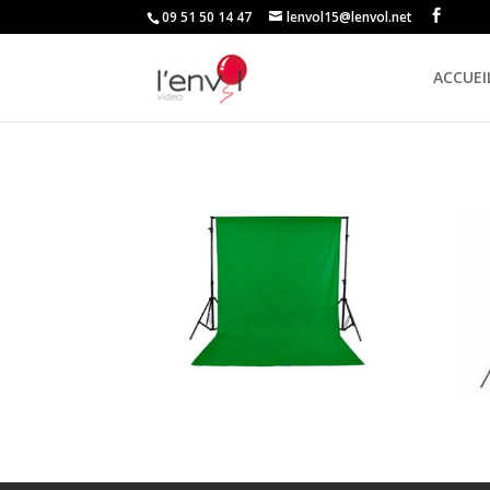
09 51 50 14 47
lenvol15@lenvol.net
ACCUEI