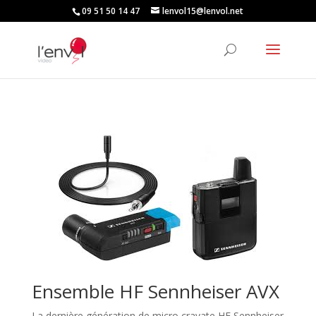
09 51 50 14 47
lenvol15@lenvol.net
Ensemble HF Sennheiser AVX
La dernière génération de micro cravate HF Sennheiser