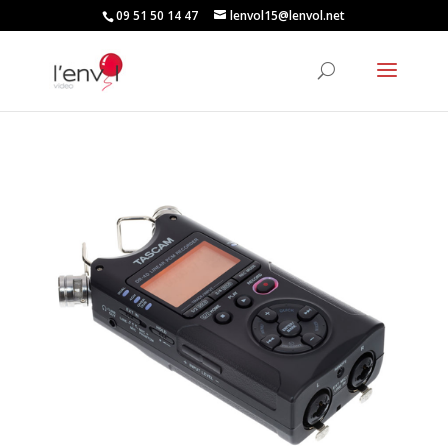
09 51 50 14 47
lenvol15@lenvol.net