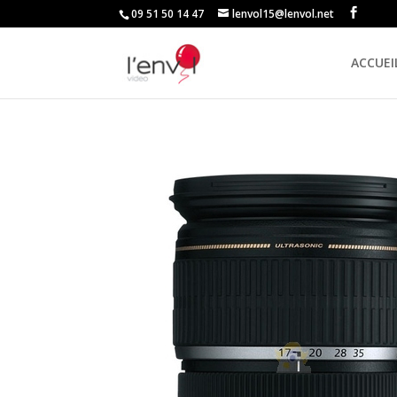
09 51 50 14 47
lenvol15@lenvol.net
ACCUEI