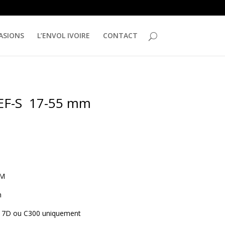
ASIONS
L’ENVOL IVOIRE
CONTACT
 EF-S 17-55 mm
SM
m
n 7D ou C300 uniquement