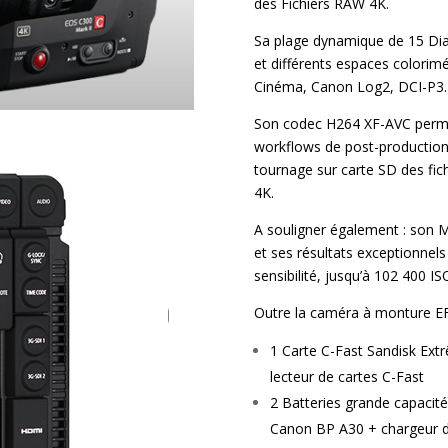
des Fichiers RAW 4K.
Sa plage dynamique de 15 Diaph
et différents espaces colori
Cinéma, Canon Log2, DCI-P3.
Son codec H264 XF-AVC permet 
workflows de post-production. 
tournage sur carte SD des fi
4K.
A souligner également : son M
et ses résultats exceptionnel
sensibilité, jusqu’à 102 400 IS
Outre la caméra à monture EF,
1 Carte C-Fast Sandisk Ext
lecteur de cartes C-Fast
2 Batteries grande capacit
Canon BP A30 + chargeur 