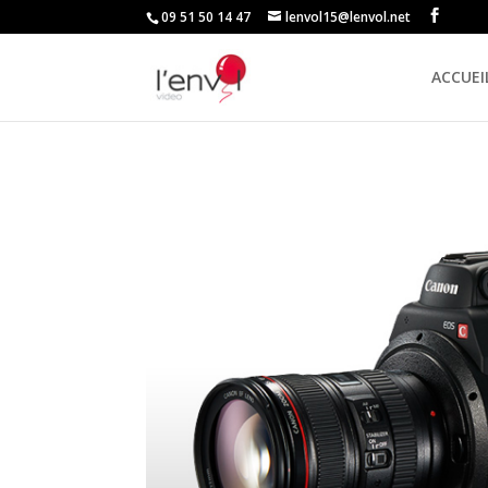
09 51 50 14 47
lenvol15@lenvol.net
ACCUEI