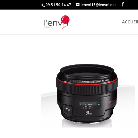
09 51 50 14 47
lenvol15@lenvol.net
ACCUEI