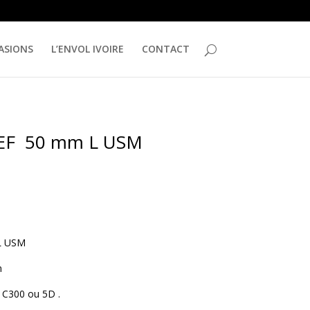
ASIONS
L’ENVOL IVOIRE
CONTACT
 EF 50 mm L USM
 L USM
m
 C300 ou 5D .