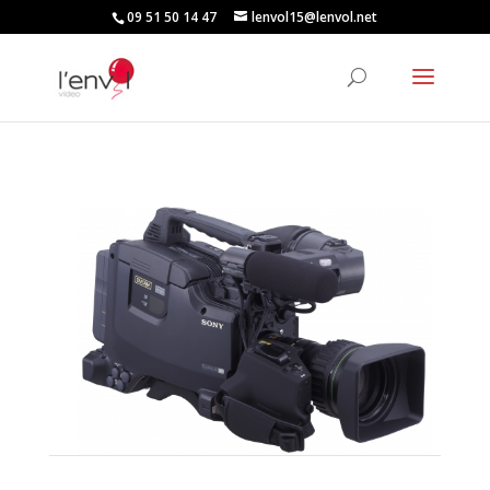
09 51 50 14 47
lenvol15@lenvol.net