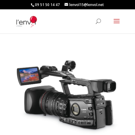
09 51 50 14 47
lenvol15@lenvol.net